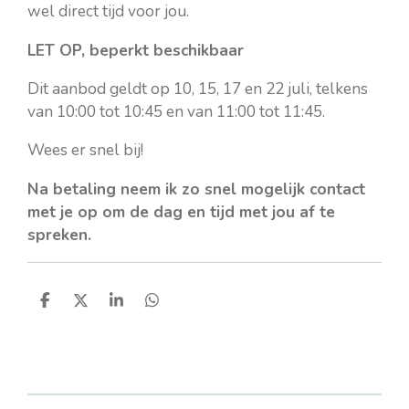
wel direct tijd voor jou.
LET OP, beperkt beschikbaar
Dit aanbod geldt op 10, 15, 17 en 22 juli, telkens
van 10:00 tot 10:45 en van 11:00 tot 11:45.
Wees er snel bij!
Na betaling neem ik zo snel mogelijk contact
met je op om de dag en tijd met jou af te
spreken.
D
D
S
D
e
e
h
e
l
e
a
l
e
l
r
e
n
e
n