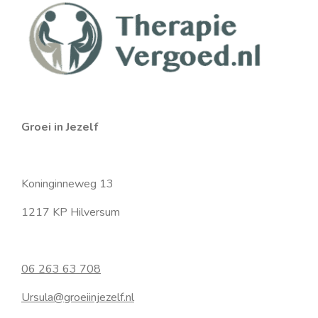
a
n
p
m
Groei in Jezelf
Koninginneweg 13
1217 KP Hilversum
06 263 63 708
Ursula@groeiinjezelf.nl