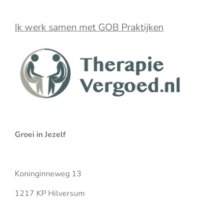
t
k
t
T
a
e
s
u
Ik werk samen met GOB Praktijken
g
d
A
b
r
I
p
e
a
n
p
m
Groei in Jezelf
Koninginneweg 13
1217 KP Hilversum