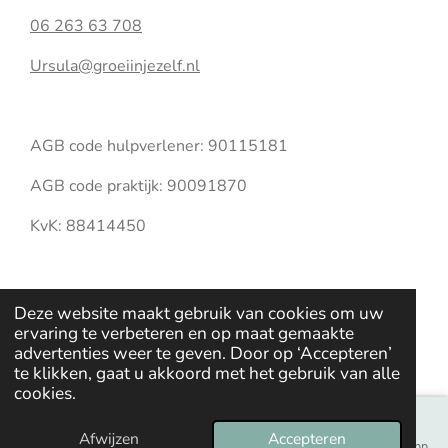
06 263 63 708
Ursula@groeiinjezelf.nl
AGB code hulpverlener: 90115181
AGB code praktijk: 90091870
KvK: 88414450
Delen
Share
Delen
Deze website maakt gebruik van cookies om uw
© 2025 Groei in Jezelf
ervaring te verbeteren en op maat gemaakte
advertenties weer te geven. Door op ‘Accepteren’
Powered by
JouwWeb
te klikken, gaat u akkoord met het gebruik van alle
cookies.
Afwijzen
Accepteren
E-mailadres
Telefoonnummer
Kaart
Instagram
WhatsApp