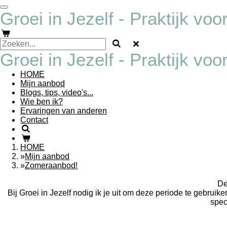
Ga
Groei in Jezelf - Praktijk vo
direct
naar
de
hoofdinhoud
Groei in Jezelf - Praktijk vo
HOME
Mijn aanbod
Blogs, tips, video's...
Wie ben ik?
Ervaringen van anderen
Contact
HOME
»
Mijn aanbod
»
Zomeraanbod!
De
Bij Groei in Jezelf nodig ik je uit om deze periode te gebruik
spec