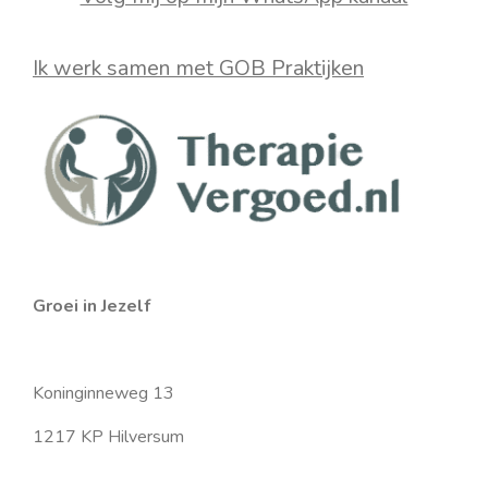
t
k
t
T
a
e
s
u
Ik werk samen met GOB Praktijken
g
d
A
b
r
I
p
e
a
n
p
m
Groei in Jezelf
Koninginneweg 13
1217 KP Hilversum