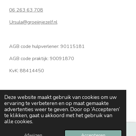
06 263 63 708
Ursula@groeiinjezelf.nl
AGB code hulpverlener: 90115181
AGB code praktijk: 90091870
KvK: 88414450
Delen
Share
Delen
Deze website maakt gebruik van cookies om uw
© 2025 Groei in Jezelf
ervaring te verbeteren en op maat gemaakte
advertenties weer te geven. Door op ‘Accepteren’
Powered by
JouwWeb
te klikken, gaat u akkoord met het gebruik van
alle cookies.
Afwijzen
Accepteren