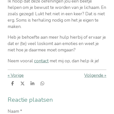
Ik hoop dat deze oefeningen jou een beetje
helpen om je bewust te worden van je lichaam. En
zoals gezegd: Lukt het niet in een keer? Dat is niet
erg. Soms is herhaling nodig om het je eigen te
maken.
Heb je behoefte aan meer hulp hierbij of ervaar je
dat er (te) veel loskomt aan emoties en weet je
niet hoe je daarmee moet omgaan?
Neem vooral
contact
met mij op, dan help ik je!
«
Vorige
Volgende
»
D
D
S
D
e
e
h
e
l
e
a
l
Reactie plaatsen
e
l
r
e
n
e
n
Naam *