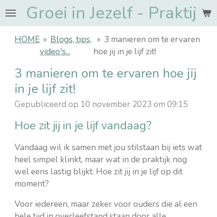
Groei in Jezelf - Praktij
Ga
direct
naar
HOME
»
Blogs, tips,
»
3 manieren om te ervaren
de
video's...
hoe jij in je lijf zit!
hoofdinhoud
3 manieren om te ervaren hoe jij
in je lijf zit!
Gepubliceerd op 10 november 2023 om 09:15
Hoe zit jij in je lijf vandaag?
Vandaag wil ik samen met jou stilstaan bij iets wat
heel simpel klinkt, maar wat in de praktijk nog
wel eens lastig blijkt: Hoe zit jij in je lijf op dit
moment?
Voor iedereen, maar zeker voor ouders die al een
hele tijd in overleefstand staan door alle